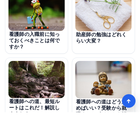
看護師の入職前に知っ
助産師の勉強はどれく
ておくべきことは何で
らい大変？
すか？
↑
看護師への道、最短ル
看護師への道はどう進
ートはこれだ！解説し
めばいい？受験から就
ますか？
職までのポイントを解
説！