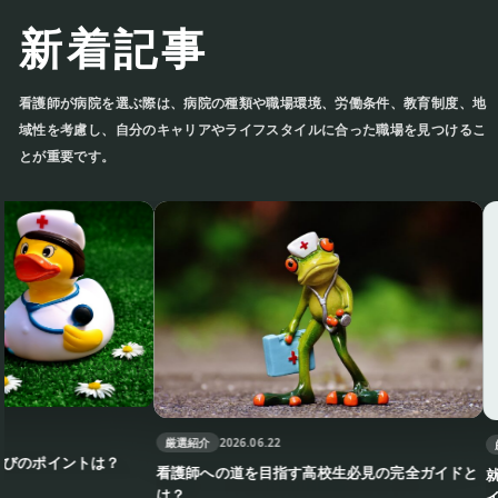
新着記事
看護師が病院を選ぶ際は、病院の種類や職場環境、労働条件、教育制度、
地域性を考慮し、自分のキャリアやライフスタイルに合った職場を見つけ
ることが重要です。
厳選紹介
2026.06.22
厳選紹介
20
ントは？
看護師への道を目指す高校生必見の完全ガイドと
就職活動で
は？
イントは？