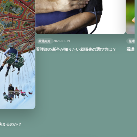
厳選紹介
2026
厳選紹介
2026.05.29
看護師国家試
看護師の新卒が知りたい就職先の選び方は？
か？