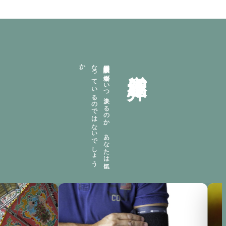
。
看護師国家試験の
会場が
い
つ
決ま
る
の
か
、
あ
な
た
は
気に
な
っ
て
い
る
の
で
は
な
い
で
し
ょ
う
か
厳選紹介