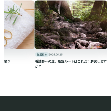
厳選紹介
2026.06.25
厳選紹介
看護師への道、最短ルートはこれだ！解説します
看護師へ
か？
でのポイ