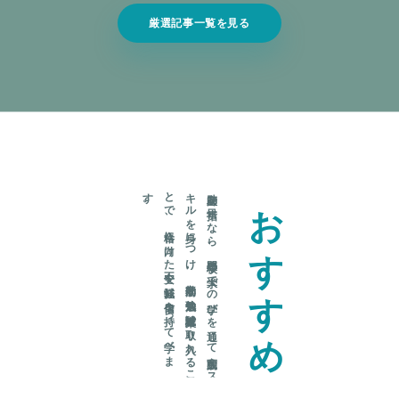
厳選記事一覧を見る
。
助産師を
目指す
な
ら
、
専門学校や
大学で
の
学び
を
通じ
て
実践的な
ス
キ
ル
を
身に
つ
け
、
効率的な
勉強法や
試験対策を
取り
入れ
る
こ
と
で
、
合格に
向け
た
不安を
軽減し
自信を
持っ
て
学べ
ま
す
おすすめ