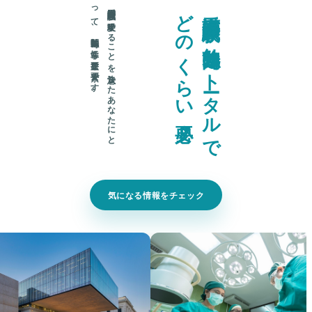
。
看護師国家試験を
受験す
る
こ
と
を
決意し
た
あ
な
た
に
と
っ
て
、
勉強時間は
非常に
重要な
要素で
す
？
看
護
師
国
家
試
験
の
勉
強
時
間
は
ト
ー
タ
ル
で
ど
の
く
ら
い
必
要
気になる情報をチェック