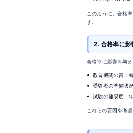
このように、合格率
す。
2. 合格率に
合格率に影響を与え
教育機関の質：
受験者の準備状
試験の難易度：
これらの要因を考慮