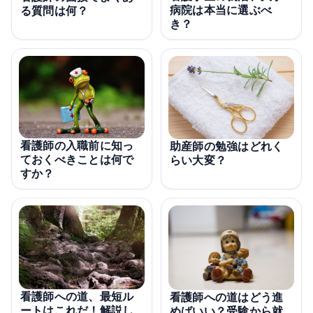
病院は本当に選ぶべ
る質問は何？
き？
看護師の入職前に知っ
助産師の勉強はどれく
ておくべきことは何で
らい大変？
すか？
看護師への道、最短ル
看護師への道はどう進
ートはこれだ！解説し
めばいい？受験から就