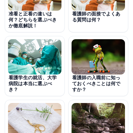
准看と正看の違いは
看護師の面接でよくあ
何？どちらを選ぶべき
る質問は何？
か徹底解説！
看護学生の就活、大学
看護師の入職前に知っ
病院は本当に選ぶべ
ておくべきことは何で
き？
すか？