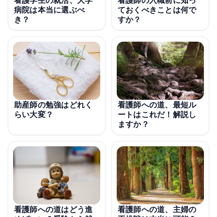
看護学生の就活、大学
看護師の入職前に知っ
病院は本当に選ぶべ
ておくべきことは何で
き？
すか？
看護師への道、最短ル
助産師の勉強はどれく
ートはこれだ！解説し
らい大変？
ますか？
看護師への道、主婦の
看護師への道はどう進