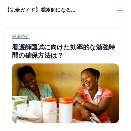
本文へスキップ
【完全ガイド】看護師になるまでのステップ＆スケジュール
厳選紹介
看護師国試に向けた効率的な勉強時
間の確保方法は？