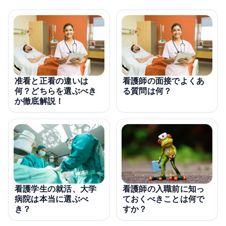
准看と正看の違いは
看護師の面接でよくあ
何？どちらを選ぶべき
る質問は何？
か徹底解説！
看護学生の就活、大学
看護師の入職前に知っ
病院は本当に選ぶべ
ておくべきことは何で
き？
すか？