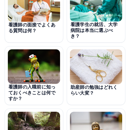
看護学生の就活、大学
看護師の面接でよくあ
病院は本当に選ぶべ
る質問は何？
き？
看護師の入職前に知っ
助産師の勉強はどれく
ておくべきことは何で
らい大変？
すか？