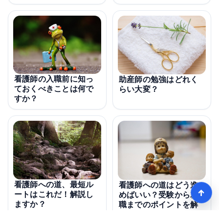
看護師の入職前に知っ
助産師の勉強はどれく
ておくべきことは何で
らい大変？
すか？
看護師への道、最短ル
看護師への道はどう進
↑
ートはこれだ！解説し
めばいい？受験から就
ますか？
職までのポイントを解
説！