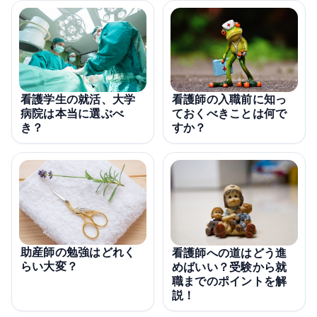
看護学生の就活、大学
看護師の入職前に知っ
病院は本当に選ぶべ
ておくべきことは何で
き？
すか？
助産師の勉強はどれく
看護師への道はどう進
らい大変？
めばいい？受験から就
職までのポイントを解
説！