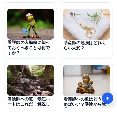
看護師の入職前に知っ
助産師の勉強はどれく
ておくべきことは何で
らい大変？
すか？
↑
看護師への道、最短ル
看護師への道はどう進
ートはこれだ！解説し
めばいい？受験から就
ますか？
職までのポイントを解
説！