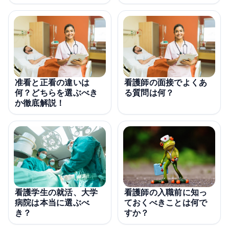
准看と正看の違いは
看護師の面接でよくあ
何？どちらを選ぶべき
る質問は何？
か徹底解説！
看護学生の就活、大学
看護師の入職前に知っ
病院は本当に選ぶべ
ておくべきことは何で
き？
すか？