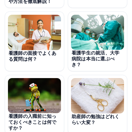
や方法を徹底解説！
看護学生の就活、大学
看護師の面接でよくあ
病院は本当に選ぶべ
る質問は何？
き？
看護師の入職前に知っ
助産師の勉強はどれく
ておくべきことは何で
らい大変？
すか？