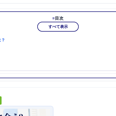
目次
すべて表示
は？