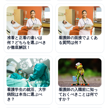
准看と正看の違いは
看護師の面接でよくあ
何？どちらを選ぶべき
る質問は何？
か徹底解説！
看護学生の就活、大学
看護師の入職前に知っ
病院は本当に選ぶべ
ておくべきことは何で
き？
すか？