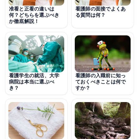
准看と正看の違いは
看護師の面接でよくあ
何？どちらを選ぶべき
る質問は何？
か徹底解説！
看護学生の就活、大学
看護師の入職前に知っ
病院は本当に選ぶべ
ておくべきことは何で
き？
すか？