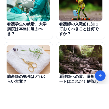
看護学生の就活、大学
看護師の入職前に知っ
病院は本当に選ぶべ
ておくべきことは何で
き？
すか？
↑
看護師への道、最短ル
助産師の勉強はどれく
ートはこれだ！解説し
らい大変？
ますか？