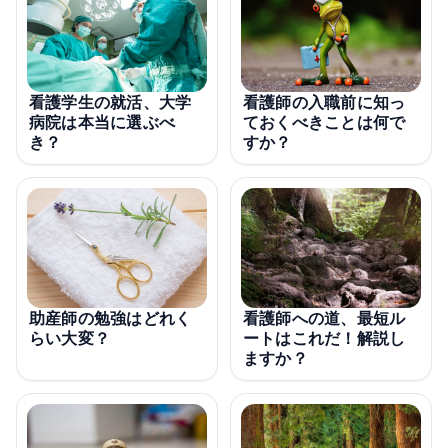
看護学生の就活、大学
看護師の入職前に知っ
病院は本当に選ぶべ
ておくべきことは何で
き？
すか？
看護師への道、最短ル
助産師の勉強はどれく
ートはこれだ！解説し
らい大変？
ますか？